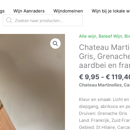
gs
Wijn Aanraders
Wijndomeinen
Wijn bij je lokale 
Producten
zoeken
Alle wijn
,
Beleef Wijn
,
Bi
Chateau Marti
Gris, Grenache 
aardbei en fr
€
9,95
-
€
119,4
Chateau Martinolles, Ca
Kleur en smaak: Licht en
diepgang, abrikoos en pe
Druiven: Grenache Gris
Land: Frankrijk, Zuid Fran
Gebied: St Hilaire, Car