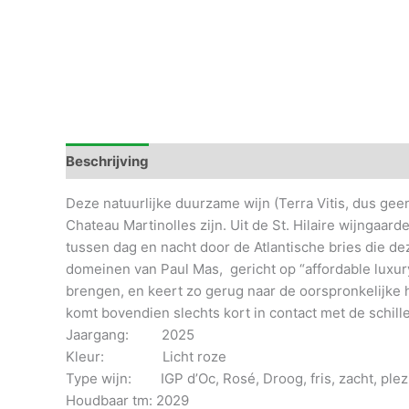
Beschrijving
Aanvullende informatie
Deze natuurlijke duurzame wijn (Terra Vitis, dus gee
Chateau Martinolles zijn. Uit de St. Hilaire wijngaa
tussen dag en nacht door de Atlantische bries die dez
domeinen van Paul Mas, gericht op “affordable luxury m
brengen, en keert zo gerug naar de oorspronkelijke h
komt bovendien slechts kort in contact met de schillen
Jaargang: 2025
Kleur: Licht roze
Type wijn: IGP d’Oc, Rosé, Droog, fris, zacht, plez
Houdbaar tm: 2029