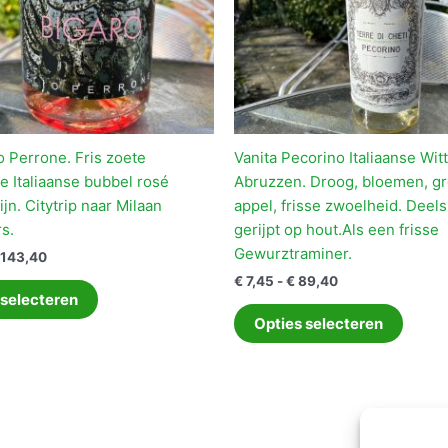
o Perrone. Fris zoete
Vanita Pecorino Italiaanse Witt
e Italiaanse bubbel rosé
Abruzzen. Droog, bloemen, g
jn. Citytrip naar Milaan
appel, frisse zwoelheid. Deel
s.
gerijpt op hout.Als een frisse
Gewurztraminer.
Prijsklasse:
143,40
€ 11,95
Prijsklasse:
€
7,45
-
€
89,40
Dit
tot
€ 7,45
 selecteren
product
Dit
€ 143,40
tot
Opties selecteren
heeft
produ
€ 89,40
meerdere
heeft
variaties.
meerd
Deze
variati
optie
Deze