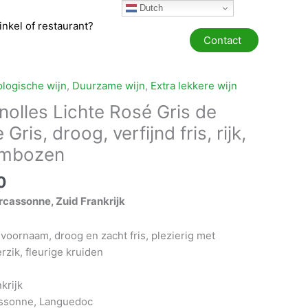
Dutch
winkel of restaurant?
Contact
ologische wijn
,
Duurzame wijn
,
Extra lekkere wijn
nolles Lichte Rosé Gris de
Gris, droog, verfijnd fris, rijk,
ambozen
Prijsklasse:
0
€ 9,95
rcassonne, Zuid Frankrijk
tot
€ 119,40
 voornaam, droog en zacht fris, plezierig met
rzik, fleurige kruiden
krijk
cassonne, Languedoc