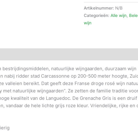
Lichte
Artikelnummer:
N/B
Rosé
Categorieën:
Alle wijn
,
Bele
Gris
wijn
de
Gris,
Grenache
Gris,
droog,
verfijnd
n bestrijdingsmiddelen, natuurlijke wijngaarden, duurzaam wijn
fris,
rden nabij ridder stad Carcassonne op 200-500 meter hoogte, Zu
rijk,
e valleien bereikt. Dat geeft deze Franse droge rosé wijn natuur
aardbei
et natuurlijke wijngaarden”. Ze zetten de familie traditie voort.
en
oge kwaliteit van de Languedoc. De Grenache Gris is een druif d
frambozen
, vandaar de hele lichte grijs roze kleur. Vriendelijke, rijke e
aantal
ierig