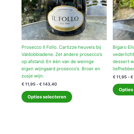
Prosecco Il Follo. Cartizze heuvels bij
Bigaro Eli
Valdobbiadene. Zet andere prosecco’s
vederlicht
op afstand. En één van de weinige
dessert wi
eigen wijngaard prosecco’s. Broer en
liefhebber
zusje wijn.
€
11,95
-
€
Prijsklasse:
€
11,95
-
€
143,40
€ 11,95
Opties
Dit
tot
Opties selecteren
product
€ 143,40
heeft
meerdere
variaties.
Deze