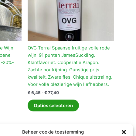
e Wijn.
OVG Terrai Spaanse fruitige volle rode
roene
wijn. 91 punten JamesSuckling.
s -20%-
Klantfavoriet. Coöperatie Aragon.
Zachte houtrijping. Gunstige prijs
kwaliteit. Zware fles. Chique uitstraling.
Voor volle plezierige wijn liefhebbers.
Prijsklasse:
€
6,45
-
€
77,40
€ 6,45
ct
Dit
tot
Opties selecteren
product
€ 77,40
ere
heeft
es.
meerdere
variaties.
Beheer cookie toestemming