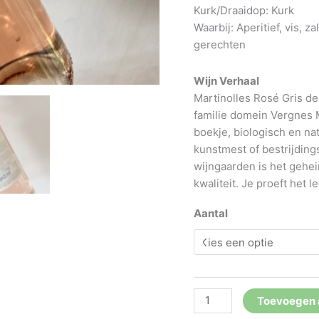
Kurk/Draaidop: Kurk
Waarbij: Aperitief, vis, 
gerechten
Wijn Verhaal
Martinolles Rosé Gris d
familie domein Vergnes 
boekje, biologisch en na
kunstmest of bestrijdin
wijngaarden is het gehei
kwaliteit. Je proeft het l
Aantal
Chateau
Toevoegen 
Martinolles