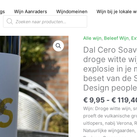
gs
Wijn Aanraders
Wijndomeinen
Wijn bij je lokale 
Producten
zoeken
Alle wijn
,
Beleef Wijn
,
Ex
Dal Cero Soave
droge witte wi
explosie in je
beset van de S
Design people
€
9,95
-
€
119,4
Wijn: Droge witte wijn, s
proeft de vulkanische g
uitlopers, nabij Verona, 
Natuurlijke wijngaarden