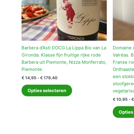
Barbera d’Asti DOCG La Lippa Bio van La
Domaine d
Gironda. Klasse fijn fruitige rijke rode
Valréas. B
Barbera uit Piemonte, Nizza Monferrato,
Franse rod
Piemonte.
Onthaaste
een stokbr
Prijsklasse:
€
14,95
-
€
179,40
€ 14,95
stoofgere
Dit
tot
Opties selecteren
vegetaris
product
€ 179,40
€
10,95
-
€
heeft
meerdere
Opties
variaties.
Deze
optie