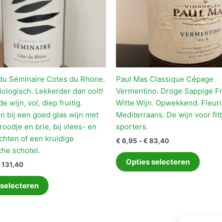
wijn,
beset
van
de
Soave
streek.
Dat
u Séminaire Cotes du Rhone.
Paul Mas Classique Cépage
proef
iologisch. Lekkerder dan ooit!
Vermentino. Droge Sappige F
je.
e wijn, vol, diep fruitig.
Witte Wijn. Opwekkend. Fleuri
Design
n bij een goed glas wijn met
Mediterraans. De wijn voor fit
people
oodje en brie, bij vlees- en
sporters.
die
chten of een kruidige
Prijsklasse:
€
6,95
-
€
83,40
van
€ 6,95
che schotel.
Dit
tot
puurheid
Opties selecteren
Prijsklasse:
131,40
produ
€ 83,40
houden.
€ 10,95
Dit
heeft
tot
aantal
 selecteren
product
meerd
€ 131,40
heeft
variati
meerdere
Deze