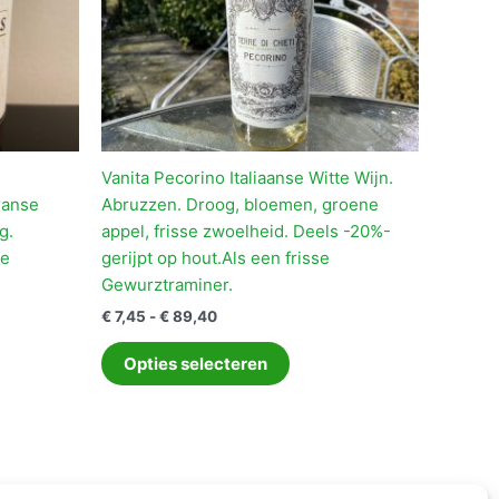
Vanita Pecorino Italiaanse Witte Wijn.
ranse
Abruzzen. Droog, bloemen, groene
g.
appel, frisse zwoelheid. Deels -20%-
te
gerijpt op hout.Als een frisse
Gewurztraminer.
Prijsklasse:
€
7,45
-
€
89,40
€ 7,45
Dit
tot
Opties selecteren
ct
product
€ 89,40
heeft
ere
meerdere
es.
variaties.
Deze