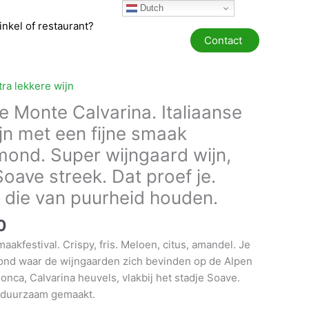
Dutch
winkel of restaurant?
Contact
tra lekkere wijn
 Monte Calvarina. Italiaanse
jn met een fijne smaak
 mond. Super wijngaard wijn,
oave streek. Dat proef je.
 die van puurheid houden.
Prijsklasse:
0
€ 9,95
maakfestival. Crispy, fris. Meloen, citus, amandel. Je
tot
rond waar de wijngaarden zich bevinden op de Alpen
€ 119,40
Ronca, Calvarina heuvels, vlakbij het stadje Soave.
, duurzaam gemaakt.